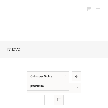
Salta
al
contenuto
Nuovo
Ordina per
Ordine
predefinito
Mostra
36 Prodotti