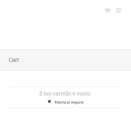
Salta
al
contenuto
Cart
Il tuo carrello è vuoto.
Ritorna al negozio