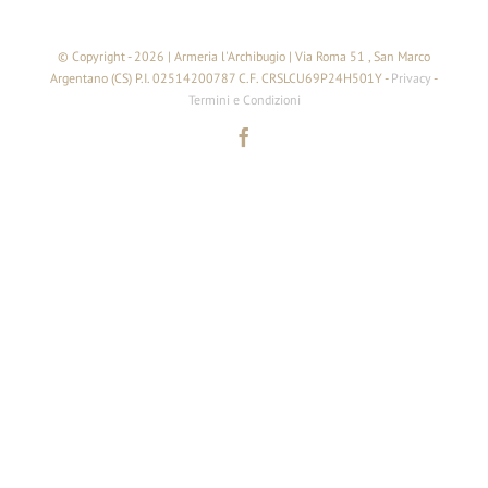
© Copyright -
2026 | Armeria l'Archibugio | Via Roma 51 , San Marco
Argentano (CS) P.I. 02514200787 C.F. CRSLCU69P24H501Y -
Privacy
-
Termini e Condizioni
facebook