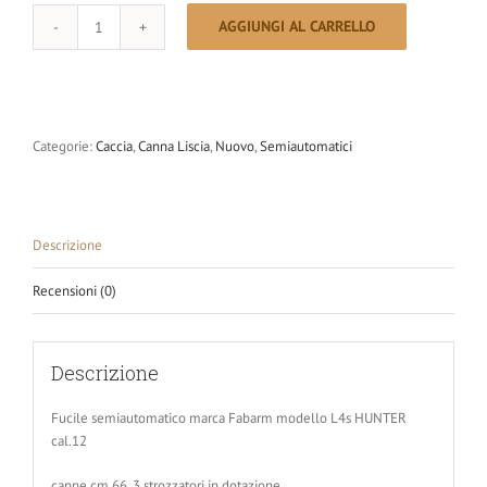
AGGIUNGI AL CARRELLO
FABARM
CAL.12
L4S
HUNTER
quantità
Categorie:
Caccia
,
Canna Liscia
,
Nuovo
,
Semiautomatici
Descrizione
Recensioni (0)
Descrizione
Fucile semiautomatico marca Fabarm modello L4s HUNTER
cal.12
canne cm 66, 3 strozzatori in dotazione