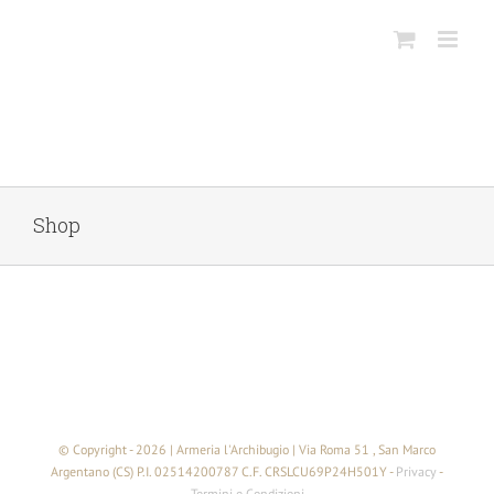
Salta
al
contenuto
Shop
© Copyright -
2026 | Armeria l'Archibugio | Via Roma 51 , San Marco
Argentano (CS) P.I. 02514200787 C.F. CRSLCU69P24H501Y -
Privacy
-
Termini e Condizioni